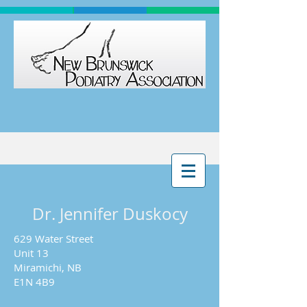
Dr. Jennifer Duskocy
629 Water Street
Unit 13
Miramichi, NB
E1N 4B9